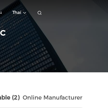
น
Thai
IC
ble (2)
Online Manufacturer