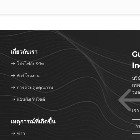
เกี่ยวกับเรา
G
โปรไฟล์บริษัท
In
ทัวร์โรงงาน
บริ
เทค
การควบคุมคุณภาพ
วง
แผนผังเว็บไซต์
เราจ
เหตุการณ์ที่เกิดขึ้น
ข่าว