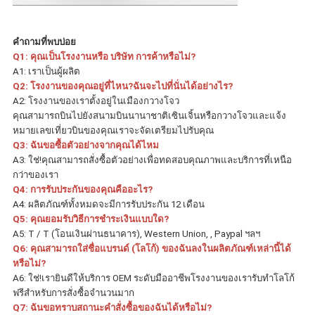
คำถามที่พบบ่อย
Q1: คุณเป็นโรงงานหรือ บริษัท การค้าหรือไม่? 
A1: เราเป็นผู้ผลิต
Q2: โรงงานของคุณอยู่ที่ไหน?ฉันจะไปที่นั่นได้อย่างไร?
A2: โรงงานของเราตั้งอยู่ในเมืองกวางโจว
คุณสามารถบินไปยังสนามบินนานาชาติเซินเจิ้นหรือกวางโจวและแจ้ง
หมายเลขเที่ยวบินของคุณเราจะจัดเตรียมไปรับคุณ
Q3: ฉันขอซื้อตัวอย่างจากคุณได้ไหม 
A3: ใช่!คุณสามารถสั่งซื้อตัวอย่างเพื่อทดสอบคุณภาพและบริการที่เหนือ
กว่าของเรา
Q4: การรับประกันของคุณคืออะไร?
A4: ผลิตภัณฑ์ทั้งหมดจะมีการรับประกัน 12 เดือน
Q5: คุณยอมรับวิธีการชำระเงินแบบใด?
A5: T / T (โอนเงินผ่านธนาคาร), Western Union, , Paypal ฯลฯ
Q6: คุณสามารถใส่ชื่อแบรนด์ (โลโก้) ของฉันลงในผลิตภัณฑ์เหล่านี้ได้
หรือไม่?
A6: ใช่!เรายินดีให้บริการ OEM ระดับมืออาชีพโรงงานของเรารับทำโลโก้
ฟรีสำหรับการสั่งซื้อจำนวนมาก
Q7: ฉันขอทราบสถานะคำสั่งซื้อของฉันได้หรือไม่?