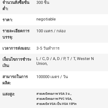
จำนวนสั่งซื้อขั้น
300 ชิ้น
ต่ำ:
ทัวร์
negotiable
ราคา:
โรงงาน
รายละเอียดการ
100 เมตร / กล่อง
บรรจุ:
ควบคุม
เวลาการส่งมอบ:
3-5 วันทำการ
คุณภาพ
L / C, D / A, D / P, T / T, Wester N
เงื่อนไขการชำระ
Union,
เงิน:
ติดต่อ
สามารถในการ
100000 เมตร / วัน
เรา
ผลิต:
,
แสงสูง:
สายเคเบิลจอภาพ VGA 3 ม.
,
สายเคเบิลจอภาพ PVC VGA
ข่าว
สายเคเบิล VGA เป็น VGA 15Pin