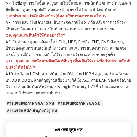
A7: ใช่ข้อมูลการสั่งซื้อและรูปถ่ายในขั้นตอนการผลิตที่แตกต่างกันของคำ
สั่งซื้อของคุณจะถูกส่งถึงคุณและข้อมูลจะได้รับการอัปเดตทันเวลา
Q8: ช่วงเวลาสำคัญคืออะไร?(ต้องเตรียมของนานแค่ไหน?
A8: การจัดส่ง (ไม่เกิน 1000 ชิ้น) จะจัดภายใน 3-7 วันหลังจากการชำระ
เงินและถึงคุณภายใน 3-7 วันทำการผ่านทางด่วนระหว่างประเทศ
Q9: คุณจะส่งสินค้าให้ฉันอย่างไร? 
A9: สินค้าของคุณจะจัดส่งโดย DHL, UPS, FedEx, TNT, EMS ถึงประตู
บ้านของคุณการขนส่งสินค้าทางอากาศและการขนส่งทางทะเลสายตรง
และไปรษณีย์ทางอากาศยังได้รับการยอมรับตามคำขอของลูกค้า
Q10: คุณสามารถจัดหาผลิตภัณฑ์อื่น ๆ เพิ่มเติมให้เราเพื่อช่วยประหยัดค่า
ขนส่งได้หรือไม่?
A10: ใช่มีสาย HDMI, สาย VGA, สาย DVI, สาย USB ข้อมูล, พอร์ตแสดงผล
บน DB 9, DB 25, สายสัญญาณเสียงและวิดีโอ Aux, สาย LAN ของเครือข่าย 
Cat จะเป็นผลิตภัณฑ์หลักของ Nengjie Factoryคำสั่งซื้อจำนวนมากของ 
OEM จะได้รับการยอมรับเช่นกัน
สายเคเบิลจอภาพ VGA 15 พิน
สายเคเบิลจอภาพ VGA 5 ม.
สายเคเบิล VGA ตัวผู้กับตัวผู้ 5 ม
এর সেরা মূল্য পান