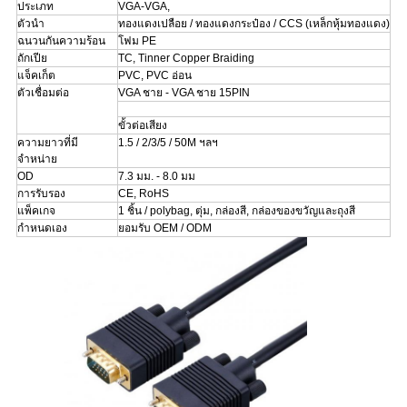
ประเภท
VGA-VGA,
ตัวนำ
ทองแดงเปลือย / ทองแดงกระป๋อง / CCS (เหล็กหุ้มทองแดง)
ฉนวนกันความร้อน
โฟม PE
ถักเปีย
TC, Tinner Copper Braiding
แจ็คเก็ต
PVC, PVC อ่อน
ตัวเชื่อมต่อ
VGA ชาย - VGA ชาย 15PIN
ขั้วต่อเสียง
ความยาวที่มี
1.5 / 2/3/5 / 50M ฯลฯ
จำหน่าย
OD
7.3 มม. - 8.0 มม
การรับรอง
CE, RoHS
แพ็คเกจ
1 ชิ้น / polybag, ตุ่ม, กล่องสี, กล่องของขวัญและถุงสี
กำหนดเอง
ยอมรับ OEM / ODM