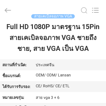
2026
Guangdong
Jingchang
Cable
Industry
สายเคเบิลจอภาพ VGA
Co.,
Ltd. .
All
Full HD 1080P มาตรฐาน 15Pin
บ้าน
Rights
Reserved.
สายเคเบิลจอภาพ VGA ชายถึง
สินค้า
ชาย, สาย VGA เป็น VGA
วิดีโอ
สถานที่กำเนิด:
ประเทศจีน
OEM/ ODM/ Lansan
ชื่อแบรนด์:
เกี่ยว
CE/ RoHS/ CE/ ETL
ได้รับการรับรอง:
กับ
หมายเลขรุ่น:
สาย vga 3 + 6
เรา