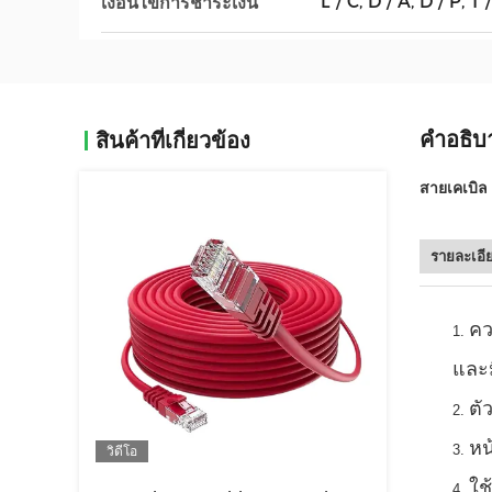
L / C, D / A, D / P, 
เงื่อนไขการชำระเงิน
คำอธิบ
สินค้าที่เกี่ยวข้อง
สายเคเบิ
รายละเอี
คว
และม
ตั
หน
วิดีโอ
ใช