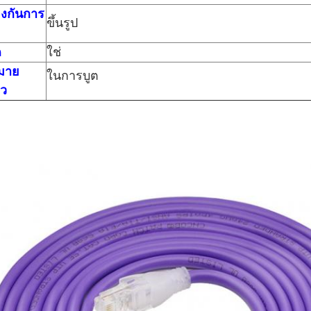
งกันการ
ขึ้นรูป
ค
ใช่
หมาย
ในการบูต
ว