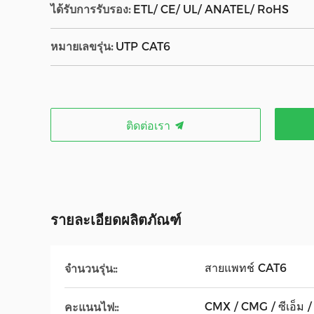
ได้รับการรับรอง:
ETL/ CE/ UL/ ANATEL/ RoHS
หมายเลขรุ่น:
UTP CAT6
ติดต่อเรา
รายละเอียดผลิตภัณฑ์
สายแพทช์ CAT6
จำนวนรุ่น::
CMX / CMG / ซีเอ็ม
คะแนนไฟ::