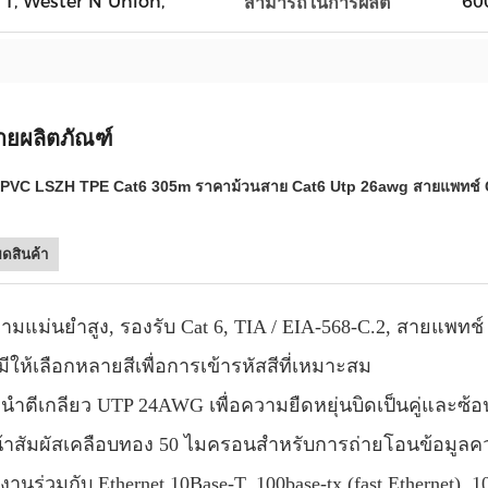
T / T, Wester N Union,
600
สามารถในการผลิต
ายผลิตภัณฑ์
ล PVC LSZH TPE Cat6 305m ราคาม้วนสาย Cat6 Utp 26awg สายแพทช์ 
ยดสินค้า
ามแม่นยำสูง, รองรับ Cat 6, TIA / EIA-568-C.2, สายแพทช์ E
ีให้เลือกหลายสีเพื่อการเข้ารหัสสีที่เหมาะสม
วนำตีเกลียว UTP 24AWG เพื่อความยืดหยุ่นบิดเป็นคู่และซ้อ
้าสัมผัสเคลือบทอง 50 ไมครอนสำหรับการถ่ายโอนข้อมูลค
้งานร่วมกับ Ethernet 10Base-T, 100base-tx (fast Ethernet), 1