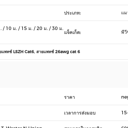
แม
ประเภท:
ม. / 10 ม. / 15 ม. / 20 ม. / 30 ม.
พีว
แจ็คเก็ต:
,
ยแพทช์ LSZH Cat6
สายแพทช์ 26awg cat 6
ne
ราคา
15
เวลาการส่งมอบ