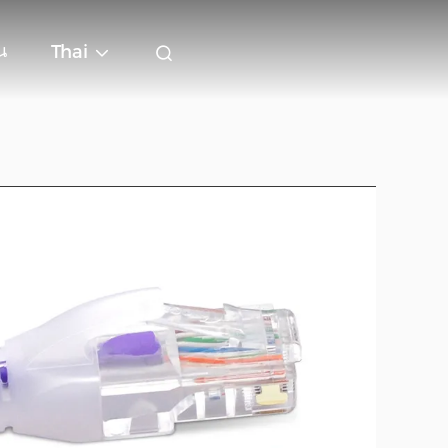
น
Thai