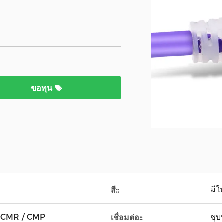
ขอทุน
มีใ
สี::
 / CMR / CMP
ชุ
เชื่อมต่อ::