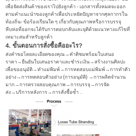
เพื่อจัดส่งสินค้าของเราไปยังลูกค้า - เอกสารทั้งหมดจะออก
ตามคำแนะนำของลูกค้าเพื่อประหยัดปัญหาจากศุลกากรใน
ท้องถิ่น- ข้อร้องเรียนใด ๆ เกี่ยวกับคุณภาพหรือการบรรจุ
หีบห่อที่ออกจะได้รับการตอบกลับและยุติด้วยแนวทางแก้ไขที่
เหมาะสมสำหรับลูกค้า
4. ขั้นตอนการสั่งซื้อคืออะไร?
ส่งคำขอโดยละเอียดของคุณ→คำติชมพร้อมใบเสนอ
ราคา→ยืนยันใบเสนอราคาและชำระเงิน→สร้างงานศิลปะ
เพื่อขออนุมัติ→ทำแม่พิมพ์→การทดสอบแม่พิมพ์→การทำตัว
อย่าง→การทดสอบตัวอย่าง (การอนุมัติ) →การผลิตจำนวน
มาก→การตรวจสอบคุณภาพ→การบรรจุ→การจัด
ส่ง→บริการหลังการ→การสั่งซื้อซ้ำ ...