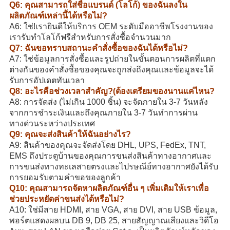
Q6: คุณสามารถใส่ชื่อแบรนด์ (โลโก้) ของฉันลงใน
ผลิตภัณฑ์เหล่านี้ได้หรือไม่?
A6: ใช่!เรายินดีให้บริการ OEM ระดับมืออาชีพโรงงานของ
เรารับทำโลโก้ฟรีสำหรับการสั่งซื้อจำนวนมาก
Q7: ฉันขอทราบสถานะคำสั่งซื้อของฉันได้หรือไม่?
A7: ใช่ข้อมูลการสั่งซื้อและรูปถ่ายในขั้นตอนการผลิตที่แตก
ต่างกันของคำสั่งซื้อของคุณจะถูกส่งถึงคุณและข้อมูลจะได้
รับการอัปเดตทันเวลา
Q8: อะไรคือช่วงเวลาสำคัญ?(ต้องเตรียมของนานแค่ไหน?
A8: การจัดส่ง (ไม่เกิน 1000 ชิ้น) จะจัดภายใน 3-7 วันหลัง
จากการชำระเงินและถึงคุณภายใน 3-7 วันทำการผ่าน
ทางด่วนระหว่างประเทศ
Q9: คุณจะส่งสินค้าให้ฉันอย่างไร?
A9: สินค้าของคุณจะจัดส่งโดย DHL, UPS, FedEx, TNT,
EMS ถึงประตูบ้านของคุณการขนส่งสินค้าทางอากาศและ
การขนส่งทางทะเลสายตรงและไปรษณีย์ทางอากาศยังได้รับ
การยอมรับตามคำขอของลูกค้า
Q10: คุณสามารถจัดหาผลิตภัณฑ์อื่น ๆ เพิ่มเติมให้เราเพื่อ
ช่วยประหยัดค่าขนส่งได้หรือไม่?
A10: ใช่มีสาย HDMI, สาย VGA, สาย DVI, สาย USB ข้อมูล,
พอร์ตแสดงผลบน DB 9, DB 25, สายสัญญาณเสียงและวิดีโอ