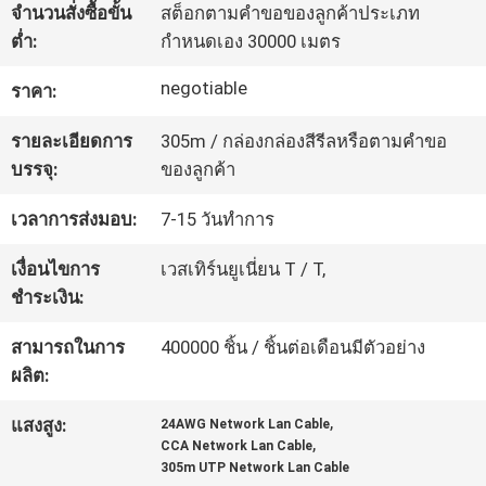
จำนวนสั่งซื้อขั้น
สต็อกตามคำขอของลูกค้าประเภท
ต่ำ:
กำหนดเอง 30000 เมตร
ทัวร์
negotiable
ราคา:
โรงงาน
รายละเอียดการ
305m / กล่องกล่องสีรีลหรือตามคำขอ
บรรจุ:
ของลูกค้า
ควบคุม
เวลาการส่งมอบ:
7-15 วันทำการ
คุณภาพ
เงื่อนไขการ
เวสเทิร์นยูเนี่ยน T / T,
ชำระเงิน:
ติดต่อ
สามารถในการ
400000 ชิ้น / ชิ้นต่อเดือนมีตัวอย่าง
เรา
ผลิต:
,
แสงสูง:
24AWG Network Lan Cable
,
CCA Network Lan Cable
ข่าว
305m UTP Network Lan Cable