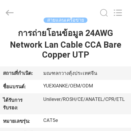
2026
Guangdong
Jingchang
Cable
Industry
สายแลนเครือข่าย
Co.,
Ltd. .
All
การถ่ายโอนข้อมูล 24AWG
บ้าน
Rights
Reserved.
Network Lan Cable CCA Bare
Copper UTP
สินค้า
สถานที่กำเนิด:
มณฑลกวางตุ้งประเทศจีน
วิดีโอ
YUEXIANKE/OEM/ODM
ชื่อแบรนด์:
เกี่ยว
Unilever/ROSH/CE/ANATEL/CPR/ETL
ได้รับการ
รับรอง:
กับ
CAT5e
หมายเลขรุ่น:
เรา