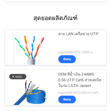
สุดยอดผลิตภัณฑ์
สาย LAN เครือข่าย UTP
negotiable MOQ:15000 ม
ติดต่อ
OEM สีน้ำเงิน 24AWG
0.56 UTP Cat6 สายเคเบิล
ในร่ม LSZH Jacket
negotiable MOQ:สต็อกตามคำขอของลูกค้าประเภทกำหนดเอง 30000 เมตร
ติดต่อ