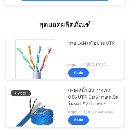
สุดยอดผลิตภัณฑ์
สาย LAN เครือข่าย UTP
negotiable MOQ:15000 ม
ติดต่อ
OEM สีน้ำเงิน 24AWG
0.56 UTP Cat6 สายเคเบิล
ในร่ม LSZH Jacket
negotiable MOQ:สต็อกตามคำขอของลูกค้าประเภทกำหนดเอง 30000 เมตร
ติดต่อ