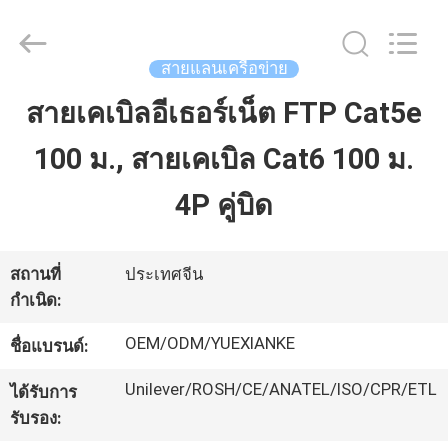
2026
Guangdong
Jingchang
Cable
Industry
สายแลนเครือข่าย
Co.,
Ltd. .
All
สายเคเบิลอีเธอร์เน็ต FTP Cat5e
บ้าน
Rights
Reserved.
100 ม., สายเคเบิล Cat6 100 ม.
สินค้า
4P คู่บิด
วิดีโอ
สถานที่
ประเทศจีน
กำเนิด:
เกี่ยว
OEM/ODM/YUEXIANKE
ชื่อแบรนด์:
กับ
Unilever/ROSH/CE/ANATEL/ISO/CPR/ETL
ได้รับการ
รับรอง:
เรา