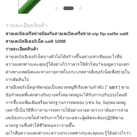
รายละเอียดสินค้า
สายเคเบิลเครือข่ายป้องกันสายเคเบิลเครือข่าย utp ftp cat5e cat6
สายเคเบิลอีเธอร์เน็ต cat6 100M
รายละเอียดสินค้า
สายเคเบิลอีเธอร์เน็ตบางตัวไม่ได้สร้างขึ้นอย่างเท่าเทียมอะไรคือ
ความแตกต่างและคุณรู้ได้อย่างไรว่าควรใช้ตัวไหน?ลองดูความแตก
ต่างทางเทคนิคและทางกายภาพในประเภทสายอีเธอร์เน็ตเพื่อช่วยใน
การตัดสินใจ
สายอีเทอร์เน็ตถูกจัดกลุ่มเป็นหมวดหมู่ที่เรียงตามลำดับ (“
แมว
”) ตาม
ข้อกำหนดที่แตกต่างกันบางครั้งหมวดหมู่จะได้รับการปรับปรุงโดยมี
การชี้แจงเพิ่มเติมหรือมาตรฐานการทดสอบ (เช่น 5e, 6a)หมวดหมู่
เหล่านี้เป็นวิธีที่เราสามารถทราบได้อย่างง่ายดายว่าเราต้องการสาย
เคเบิลประเภทใดสำหรับการใช้งานเฉพาะผู้ผลิตจะต้องปฏิบัติตาม
มาตรฐานซึ่งทำให้ชีวิตของเราง่ายขึ้น
อะไรคือความแตกต่างระหว่างประเภทต่างๆและคุณจะรู้ได้อย่างไรว่า