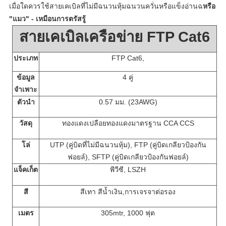
เมื่อใดควรใช้สายเคเบิลที่ไม่มีฉนวนหุ้มฉนวนควั่นหรือแข็งอ่านฉ
หรือ
"แมว" - เหมือนการตรัสรู้
สายเคเบิลเครือข่าย FTP Cat6
ประเภท
FTP Cat6,
ข้อมูล
4 คู่
จำเพาะ
ตัวนำ
0.57 มม. (23AWG)
วัสดุ
ทองแดงเปลือยทองแดงมาตรฐาน CCA CCS
โล่
UTP (คู่บิดที่ไม่มีฉนวนหุ้ม), FTP (คู่บิดเกลียวป้องกัน
ฟอยล์), SFTP (คู่บิดเกลียวป้องกันฟอยล์)
แจ็คเก็ต
พีวีซี
, LSZH
สี
สีเทา
สีน้ำเงิน,
การเจรจาต่อรอง
เมตร
305mtr, 1000 ฟุต