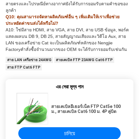
สายตรงและไปรษณีย์ทางอากาศยังได้รับการยอมรับตามคำขอของ
ลูกค้า
Q10: คุณสามารถจัดหาผลิตภัณฑ์อื่น ๆ เพิ่มเติมให้เราเพื่อช่วย
ประหยัดค่าขนส่งได้หรือไม่?
A10: ใช่มีสาย HDMI, สาย VGA, สาย DVI, สาย USB ข้อมูล, พอร์ต
แสดงผลบน DB 9, DB 25, สายสัญญาณเสียงและวิดีโอ Aux, สาย
LAN ของเครือข่าย Cat จะเป็นผลิตภัณฑ์หลักของ Nengjie
Factoryคำสั่งซื้อจำนวนมากของ OEM จะได้รับการยอมรับเช่นกัน
สาย LAN เครือข่าย 24AWG
สายเคเบิล FTP 23AWG Cat6 FTP
สาย FTP Cat6 FTP
এর সেরা মূল্য পান
สายเคเบิลอีเธอร์เน็ต FTP Cat5e 100
ม., สายเคเบิล Cat6 100 ม. 4P คู่บิด
চালিয়ে