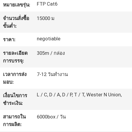
FTP Cat6
หมายเลขรุ่น:
ทัวร์
จำนวนสั่งซื้อ
15000 ม
ขั้นต่ำ:
โรงงาน
negotiable
ราคา:
ควบคุม
รายละเอียด
305m / กล่อง
การบรรจุ:
คุณภาพ
เวลาการส่ง
7-12 วันทำงาน
มอบ:
ติดต่อ
L / C, D / A, D / P, T / T, Wester N Union,
เงื่อนไขการ
เรา
ชำระเงิน:
สามารถใน
6000box / วัน
ข่าว
การผลิต: