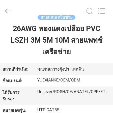
2026
Guangdong
Jingchang
Cable
Industry
สายแลนเครือข่าย
Co.,
Ltd. .
All
26AWG ทองแดงเปลือย PVC
บ้าน
Rights
Reserved.
LSZH 3M 5M 10M สายแพทช์
สินค้า
เครือข่าย
วิดีโอ
สถานที่กำเนิด:
มณฑลกวางตุ้งประเทศจีน
YUEXIANKE/OEM/ODM
ชื่อแบรนด์:
เกี่ยว
Unilever/ROSH/CE/ANATEL/CPR/ETL
ได้รับการ
กับ
รับรอง:
เรา
UTP CAT5E
หมายเลขรุ่น: