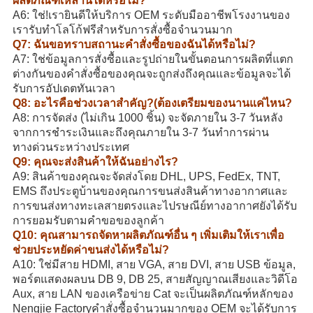
ผลิตภัณฑ์เหล่านี้ได้หรือไม่?
A6: ใช่!เรายินดีให้บริการ OEM ระดับมืออาชีพโรงงานของ
เรารับทำโลโก้ฟรีสำหรับการสั่งซื้อจำนวนมาก
Q7: ฉันขอทราบสถานะคำสั่งซื้อของฉันได้หรือไม่?
A7: ใช่ข้อมูลการสั่งซื้อและรูปถ่ายในขั้นตอนการผลิตที่แตก
ต่างกันของคำสั่งซื้อของคุณจะถูกส่งถึงคุณและข้อมูลจะได้
รับการอัปเดตทันเวลา
Q8: อะไรคือช่วงเวลาสำคัญ?(ต้องเตรียมของนานแค่ไหน?
A8: การจัดส่ง (ไม่เกิน 1000 ชิ้น) จะจัดภายใน 3-7 วันหลัง
จากการชำระเงินและถึงคุณภายใน 3-7 วันทำการผ่าน
ทางด่วนระหว่างประเทศ
Q9: คุณจะส่งสินค้าให้ฉันอย่างไร?
A9: สินค้าของคุณจะจัดส่งโดย DHL, UPS, FedEx, TNT,
EMS ถึงประตูบ้านของคุณการขนส่งสินค้าทางอากาศและ
การขนส่งทางทะเลสายตรงและไปรษณีย์ทางอากาศยังได้รับ
การยอมรับตามคำขอของลูกค้า
Q10: คุณสามารถจัดหาผลิตภัณฑ์อื่น ๆ เพิ่มเติมให้เราเพื่อ
ช่วยประหยัดค่าขนส่งได้หรือไม่?
A10: ใช่มีสาย HDMI, สาย VGA, สาย DVI, สาย USB ข้อมูล,
พอร์ตแสดงผลบน DB 9, DB 25, สายสัญญาณเสียงและวิดีโอ
Aux, สาย LAN ของเครือข่าย Cat จะเป็นผลิตภัณฑ์หลักของ
Nengjie Factoryคำสั่งซื้อจำนวนมากของ OEM จะได้รับการ