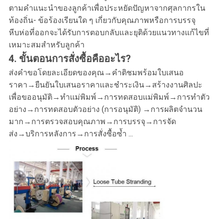
ตามคำแนะนำของลูกค้าเพื่อประหยัดปัญหาจากศุลกากรใน
ท้องถิ่น- ข้อร้องเรียนใด ๆ เกี่ยวกับคุณภาพหรือการบรรจุ
หีบห่อที่ออกจะได้รับการตอบกลับและยุติด้วยแนวทางแก้ไขที่
เหมาะสมสำหรับลูกค้า
4. ขั้นตอนการสั่งซื้อคืออะไร?
ส่งคำขอโดยละเอียดของคุณ→คำติชมพร้อมใบเสนอ
ราคา→ยืนยันใบเสนอราคาและชำระเงิน→สร้างงานศิลปะ
เพื่อขออนุมัติ→ทำแม่พิมพ์→การทดสอบแม่พิมพ์→การทำตัว
อย่าง→การทดสอบตัวอย่าง (การอนุมัติ) →การผลิตจำนวน
มาก→การตรวจสอบคุณภาพ→การบรรจุ→การจัด
ส่ง→บริการหลังการ→การสั่งซื้อซ้ำ ...