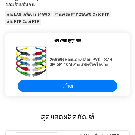
ยอมรับเช่นกัน
สาย LAN เครือข่าย 24AWG
สายเคเบิล FTP 23AWG Cat6 FTP
สาย FTP Cat6 FTP
এর সেরা মূল্য পান
26AWG ทองแดงเปลือย PVC LSZH
3M 5M 10M สายแพทช์เครือข่าย
চালিয়ে
สุดยอดผลิตภัณฑ์