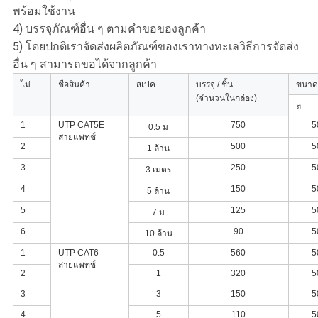
พร้อมใช้งาน
4) บรรจุภัณฑ์อื่น ๆ ตามคำขอของลูกค้า
5) โดยปกติเราจัดส่งผลิตภัณฑ์ของเราทางทะเลวิธีการจัดส่ง
อื่น ๆ สามารถขอได้จากลูกค้า
ไม่
ชื่อสินค้า
สเปค.
บรรจุ / ชิ้น
ขนาดก
(จำนวนในกล่อง)
ล
1
UTP CAT5E
750
5
0.5 ม
สายแพทช์
2
500
5
1 ล้าน
3
250
5
3 เมตร
4
150
5
5 ล้าน
5
125
5
7 ม
6
90
5
10 ล้าน
1
UTP CAT6
0.5
560
5
สายแพทช์
2
1
320
5
3
3
150
5
4
5
110
5