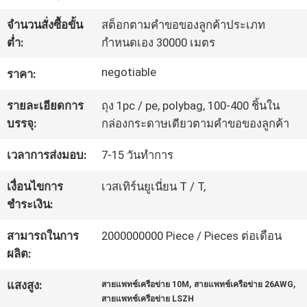
จำนวนสั่งซื้อขั้น
สต็อกตามคำขอของลูกค้าประเภท
ทัวร์
ต่ำ:
กำหนดเอง 30000 เมตร
โรงงาน
negotiable
ราคา:
รายละเอียดการ
ถุง 1pc / pe, polybag, 100-400 ชิ้นใน
ควบคุม
บรรจุ:
กล่องกระดาษเดียวตามคำขอของลูกค้า
คุณภาพ
เวลาการส่งมอบ:
7-15 วันทำการ
เงื่อนไขการ
เวสเทิร์นยูเนี่ยน T / T,
ติดต่อ
ชำระเงิน:
เรา
สามารถในการ
2000000000 Piece / Pieces ต่อเดือน
ผลิต:
,
,
แสงสูง:
สายแพทช์เครือข่าย 10M
สายแพทช์เครือข่าย 26AWG
ข่าว
สายแพทช์เครือข่าย LSZH