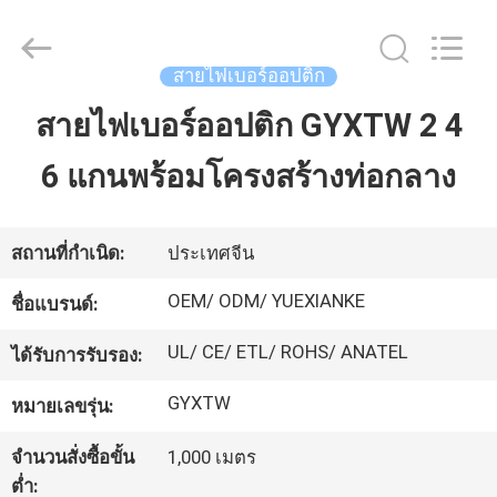
2026
Guangdong
Jingchang
Cable
Industry
สายไฟเบอร์ออปติก
Co.,
Ltd. .
All
สายไฟเบอร์ออปติก GYXTW 2 4
บ้าน
Rights
Reserved.
6 แกนพร้อมโครงสร้างท่อกลาง
สินค้า
สถานที่กำเนิด:
ประเทศจีน
วิดีโอ
OEM/ ODM/ YUEXIANKE
ชื่อแบรนด์:
UL/ CE/ ETL/ ROHS/ ANATEL
ได้รับการรับรอง:
เกี่ยว
GYXTW
หมายเลขรุ่น:
กับ
จำนวนสั่งซื้อขั้น
1,000 เมตร
เรา
ต่ำ: