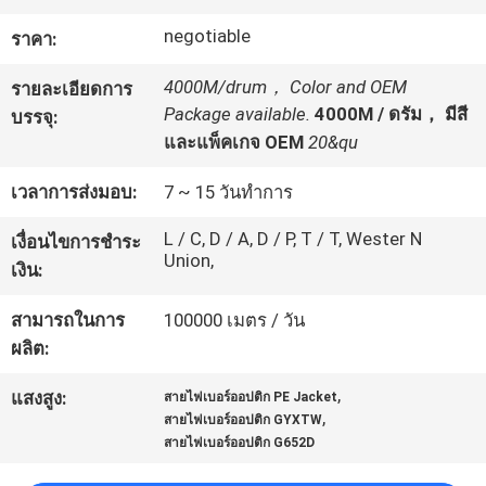
negotiable
ราคา:
ทัวร์
4000M/drum， Color and OEM
รายละเอียดการ
โรงงาน
Package available.
4000M / ดรัม， มีสี
บรรจุ:
และแพ็คเกจ OEM
20&qu
ควบคุม
เวลาการส่งมอบ:
7 ~ 15 วันทำการ
L / C, D / A, D / P, T / T, Wester N
คุณภาพ
เงื่อนไขการชำระ
Union,
เงิน:
สามารถในการ
100000 เมตร / วัน
ติดต่อ
ผลิต:
เรา
,
แสงสูง:
สายไฟเบอร์ออปติก PE Jacket
,
สายไฟเบอร์ออปติก GYXTW
สายไฟเบอร์ออปติก G652D
ข่าว